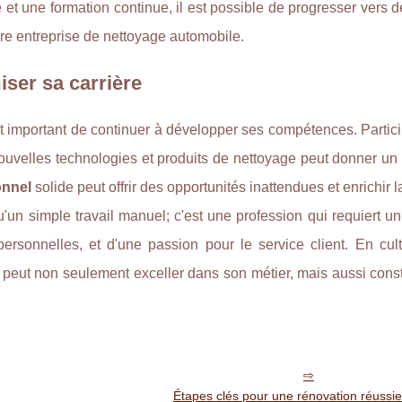
e et une formation continue, il est possible de progresser vers 
pre entreprise de nettoyage automobile.
ser sa carrière
t important de continuer à développer ses compétences. Partic
nouvelles technologies et produits de nettoyage peut donner u
onnel
solide peut offrir des opportunités inattendues et enrichir la
u'un simple travail manuel; c'est une profession qui requiert 
rsonnelles, et d'une passion pour le service client. En cult
e peut non seulement exceller dans son métier, mais aussi cons
Étapes clés pour une rénovation réussie