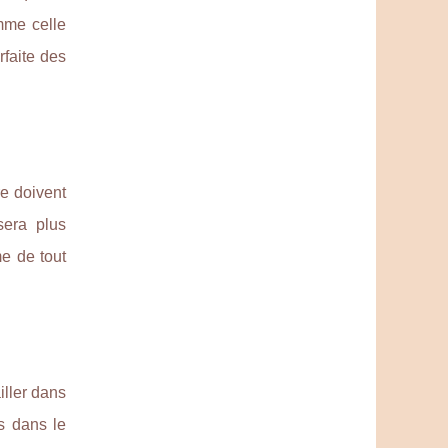
omme celle
rfaite des
re doivent
sera plus
me de tout
iller dans
s dans le