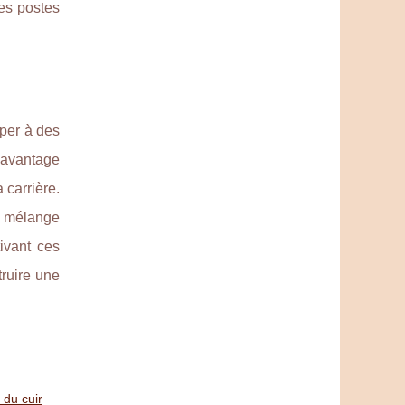
des postes
iper à des
n avantage
 carrière.
un mélange
ivant ces
truire une
 du cuir