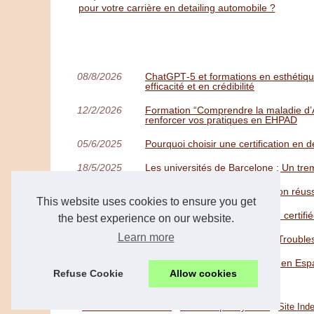
pour votre carrière en detailing automobile ?
08/8/2026
ChatGPT‑5 et formations en esthétiqu
efficacité et en crédibilité
12/2/2026
Formation “Comprendre la maladie d’A
renforcer vos pratiques en EHPAD
05/6/2025
Pourquoi choisir une certification en 
18/5/2025
Les universités de Barcelone : Un tre
05/5/2025
Étapes clés pour une rénovation réuss
This website uses cookies to ensure you get
11/3/2025
Pourquoi choisir une formation certifi
the best experience on our website.
Learn more
03/1/2025
La Formation en Gestion des Trouble
20/4/2024
Comment financer ses études en Esp
Refuse Cookie
Allow cookies
© 2026
Avenirdroitformation.fr
/
Most Frequently Read
/
Site Ind