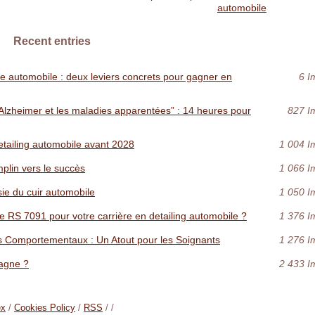
automobile
Recent entries
e automobile : deux leviers concrets pour gagner en
6 I
lzheimer et les maladies apparentées” : 14 heures pour
827 I
detailing automobile avant 2028
1 004 I
mplin vers le succès
1 066 I
ie du cuir automobile
1 050 I
ée RS 7091 pour votre carrière en detailing automobile ?
1 376 I
s Comportementaux : Un Atout pour les Soignants
1 276 I
agne ?
2 433 I
ex
/
Cookies Policy
/
RSS
/
/