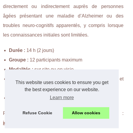
directement ou indirectement auprès de personnes
âgées présentant une maladie d’Alzheimer ou des
troubles neuro-cognitifs apparentés, y compris lorsque
les connaissances initiales sont limitées.
Durée :
14 h (2 jours)
Groupe :
12 participants maximum
Modalités :
sur site ou en visio
Évaluations :
initiale (attentes et connaissances) et
This website uses cookies to ensure you get
finale (qualité et acquis)
the best experience on our website.
Learn more
Satisfaction :
note 3,9/4 sur 53 avis
Refuse Cookie
Allow cookies
Pour plus d’informations et modalités d’inscription :
ideage-formation.com