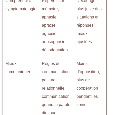
Comprendre la
Repères sur
Décodage
symptomatologie
mémoire,
plus juste des
aphasie,
situations et
apraxie,
réponses
agnosie,
mieux
anosognosie,
ajustées
désorientation
Mieux
Règles de
Moins
communiquer
communication,
d’opposition,
posture
plus de
relationnelle,
coopération
communication
pendant les
quand la parole
soins
diminue